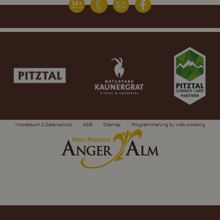
Impressum & Datenschutz
.
AGB
.
Sitemap
.
Programmierung by web-crossing