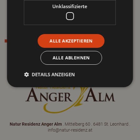
Pitztal Sommer Card
Unklassifizierte
Gletscher im Sommer
Naturpark Kaunergrat
Sommeraktivitäten im Pitztal
ALLE AKZEPTIEREN
Anreise & Service
Routenplaner
Links & Downloads
ALLE ABLEHNEN
Kontakt
DETAILS ANZEIGEN
Natur Residenz Anger Alm
. Mittelberg 60 . 6481 St. Leonhard .
info@natur-residenz.at