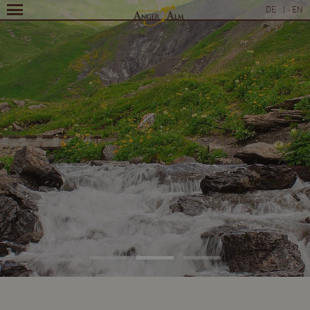
DE
|
EN