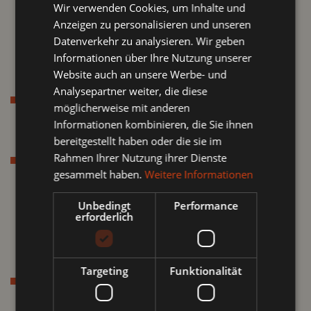
Wir verwenden Cookies, um Inhalte und
ENGLISH
Juniorsuite
Anzeigen zu personalisieren und unseren
Inklusivleistungen
Datenverkehr zu analysieren. Wir geben
Buchen
Informationen über Ihre Nutzung unserer
Anfragen
Website auch an unsere Werbe- und
Analysepartner weiter, die diese
Angebote - Pauschalen
möglicherweise mit anderen
Winterangebote
Informationen kombinieren, die Sie ihnen
Sommerangebote
bereitgestellt haben oder die sie im
Rahmen Ihrer Nutzung ihrer Dienste
Winter im Pitztal
Skifahren
gesammelt haben.
Weitere Informationen
Langlaufen
Unbedingt
Performance
Schneeschuhwandern
erforderlich
Freeriden-Skitouren
Eisklettern im Pitztal
Targeting
Funktionalität
Sommer im Pitztal
Wandern im Pitztal