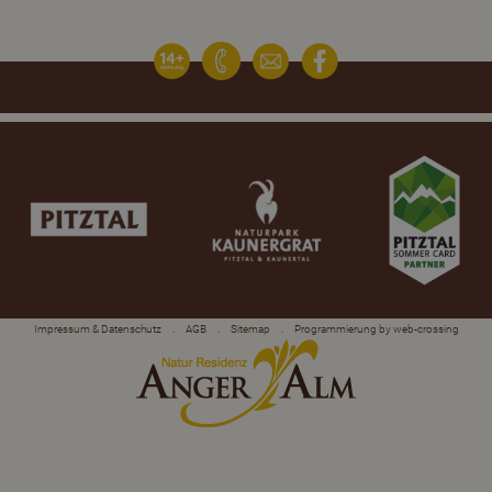
Impressum & Datenschutz
.
AGB
.
Sitemap
.
Programmierung by web-crossing