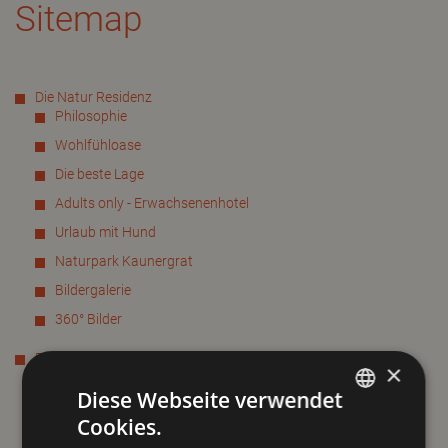
Sitemap
Die Natur Residenz
Philosophie
Wohlfühloase
Die beste Lage
Adults only - Erwachsenenhotel
Urlaub mit Hund
Naturpark Kaunergrat
Bildergalerie
360° Bilder
Preise & Zimmer
×
Einzelzimmer
Diese Webseite verwendet
Doppelzimmer
Cookies.
GERMAN
Superior Doppelzimmer