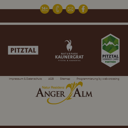
Impressum & Datenschutz
.
AGB
.
Sitemap
.
Programmierung by web-crossing