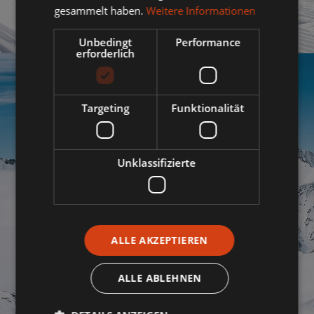
gesammelt haben.
Weitere Informationen
Unbedingt
Performance
LANGLAUFEN
erforderlich
Targeting
Funktionalität
Unklassifizierte
ALLE AKZEPTIEREN
ALLE ABLEHNEN