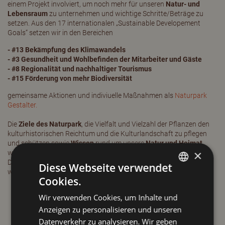
einem Projekt involviert, um noch mehr für unseren
Natur- und
Lebensraum
zu unternehmen und wichtige Schritte/Beträge zu
setzen. Aus den 17 internationalen „Sustainable Developement
Goals“ setzen wir in den Bereichen
- #13 Bekämpfung des Klimawandels
- #3 Gesundheit und Wohlbefinden der Mitarbeiter und Gäste
- #8 Regionalität und nachhaltiger Tourismus
- #15 Förderung von mehr Biodiversität
gemeinsame Aktionen und indiviuelle Maßnahmen als
Naturpark
Gestalter.
Die
Ziele des Naturpark
, die Vielfalt und Vielzahl der Pflanzen den
kulturhistorischen Reichtum und die Kulturlandschaft zu pflegen
und schützen sowie
Wissen
rund um unsere
Natur und Heimat
×
weiter zugeben, passt genau mit
unserer Philosophie
zusammen.
Die
Partnerschaft
mit dem Naturpark Kaunergrat sehen wir als
Diese Webseite verwendet
wertvolle
Verbindung
für uns und unsere Gäste im Haus.
Cookies.
GERMAN
Wir verwenden Cookies, um Inhalte und
ENGLISH
Anzeigen zu personalisieren und unseren
Datenverkehr zu analysieren. Wir geben