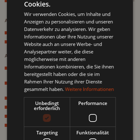
Aus dem Süden:
Brennerautobahn - Innsbruck - Inntalautobahn
Cookies.
GERMAN
- Abfahrt Imst
Wir verwenden Cookies, um Inhalte und
ENGLISH
Anreise mit der Bahn
Anzeigen zu personalisieren und unseren
Datenverkehr zu analysieren. Wir geben
Über Innsbruck oder Landeck bis zum Bahnhof Imst - Pitztal.
Informationen über Ihre Nutzung unserer
Von dort verkehren mehrmals täglich Busse ins Pitztal.
Website auch an unsere Werbe- und
Analysepartner weiter, die diese
Anreise mit dem Flugzeug
möglicherweise mit anderen
Informationen kombinieren, die Sie ihnen
Flughafen Innsbruck (ca. 55 km), ab Innsbruck Hauptbahnhof
bereitgestellt haben oder die sie im
weiter mit Bus, Bahn oder Taxi
Rahmen Ihrer Nutzung ihrer Dienste
Allgäu Airport in Memmingen (ca. 130 km) weiter mit Bahn oder
gesammelt haben.
Weitere Informationen
Taxi
Flughafen Zürich (ca. 240 km), weiter mit der Bahn
Unbedingt
Performance
Flughafen München (ca. 265 km), weiter mit der Bahn
erforderlich
Flughafen Salzburg (ca. 235 km), weiter mit der Bahn
Flughafen Friedrichshafen (ca. 170 km), weiter mit der Bahn
Targeting
Funktionalität