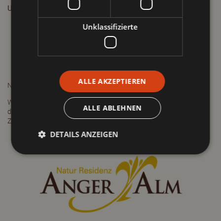
Unser Tipp
Unklassifizierte
ALLE AKZEPTIEREN
Nachhaltig anreisen - leicht gemacht!
Wenn der Urlaub schon bei der Anreise entspannt ist, dann ist man
ALLE ABLEHNEN
definitiv mit der
Bahn
unterwegs. Alle attraktiven Angebote und
Zugverbindungen zu uns ins Pitztal finden Sie
Hier
DETAILS ANZEIGEN