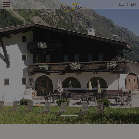
DE
|
EN