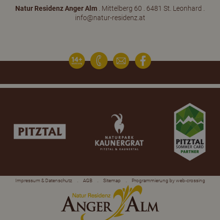
Natur Residenz Anger Alm
. Mittelberg 60 . 6481 St. Leonhard .
info@natur-residenz.at
Impressum & Datenschutz
.
AGB
.
Sitemap
.
Programmierung by web-crossing